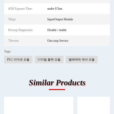
4Off Esponse Time:
under 0.5ms
5Type:
Input/Output Module
6Group Diagnostics:
Disable / enable
7Service:
One-stop Service
Tags:
PLC 이더넷 모듈
디지털 출력 모듈
텔레매틱 제어 모듈
Similar Products