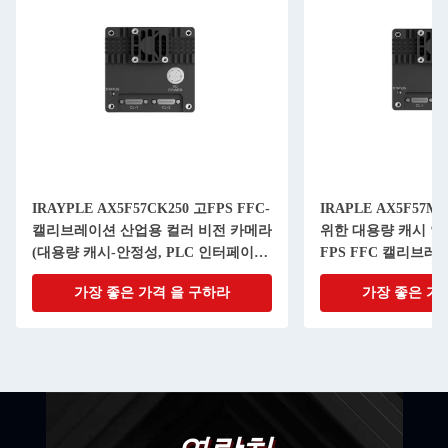
IRAYPLE AX5F57CK250 고FPS FFC-
IRAPLE AX5F57
캘리브레이션 산업용 컬러 비전 카메라
위한 대용량 캐시 안
(대용량 캐시-안정성, PLC 인터페이
FPS FFC 캘리브레
스)
모듈
가장 좋은 가격 을 구하라
가장 좋은 가