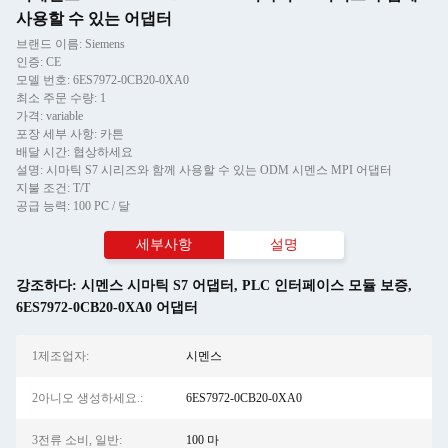
사용할 수 있는 어댑터
브랜드 이름: Siemens
인증: CE
모델 번호: 6ES7972-0CB20-0XA0
최소 주문 수량: 1
가격: variable
포장 세부 사항: 카튼
배달 시간: 협상하세요
설명: 시마틱 S7 시리즈와 함께 사용할 수 있는 ODM 시멘스 MPI 어댑터
지불 조건: T/T
공급 능력: 100 PC / 달
세부사항
설명
강조하다:
시멘스 시마틱 S7 어댑터
,
PLC 인터페이스 모듈 보증
,
6ES7972-0CB20-0XA0 어댑터
1제조업자:
시멘스
2아니오 생성하세요.:
6ES7972-0CB20-0XA0
3전류 소비, 일반:
100 마